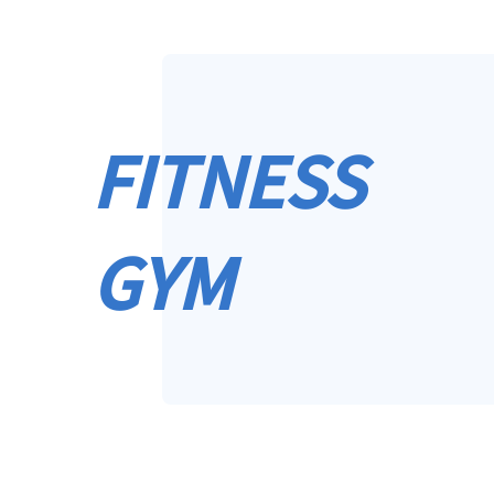
FITNESS
GYM