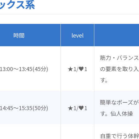
ックス系
時間
level
筋力・バランス
13:00～13:45
(45分)
★1/♥1
の要素を取り入
す。
簡単なポーズが
14:45～15:35
(50分)
★1/♥1
す。仙人体操
自重で行う体