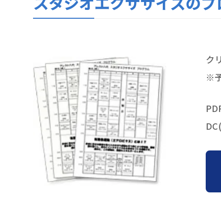
スタジオエクササイズのプ
ク
※
PD
DC