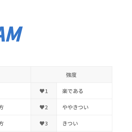
AM
強度
♥1
楽である
方
♥2
ややきつい
方
♥3
きつい