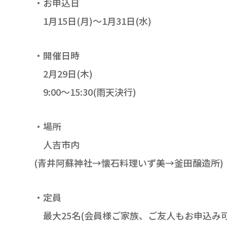
・お申込日
1月15日(月)～1月31日(水)
・開催日時
2月29日(木)
9:00～15:30(雨天決行)
・場所
人吉市内
(青井阿蘇神社→懐石料理いず美→釜田醸造所)
・定員
最大25名(会員様ご家族、ご友人もお申込み可