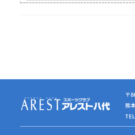
〒86
熊本
TEL