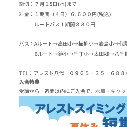
締切
：７月１5日(水)まで
料金
：１期間（４日）６,６００円(税込)
ルートバス１期間８８０円
バス
：Aルート→高田小→植柳小→麦島小→代
Bルート→鏡小→千丁小→太田郷→八千
TEL
：アレスト八代 ０９６５‐３５‐６８８
入会特典
受講から一週間以内にご入会で、
水着・キャッ