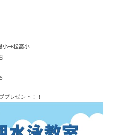
陽小→松高小
把
６
ププレゼント
！！