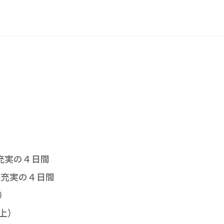
室
で充実の４日間
の充実の４日間
）
上）